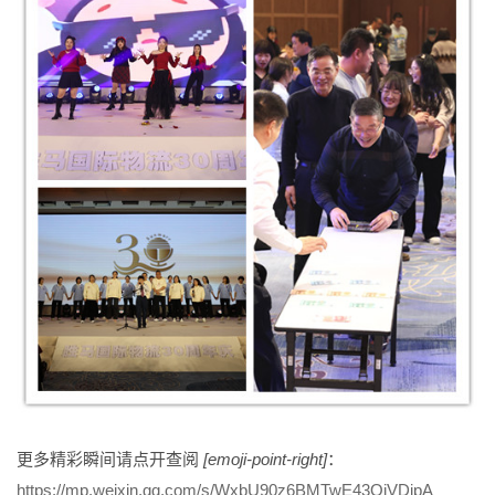
更多精彩瞬间请点开查阅
[emoji-point-right]
：
https://mp.weixin.qq.com/s/WxbU90z6BMTwE43OiVDjpA